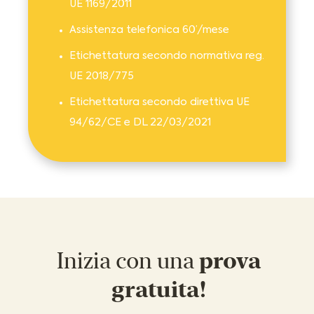
UE 1169/2011
Assistenza telefonica 60’/mese
Etichettatura secondo normativa reg.
UE 2018/775
Etichettatura secondo direttiva UE
94/62/CE e DL 22/03/2021
Inizia con una
prova
gratuita!