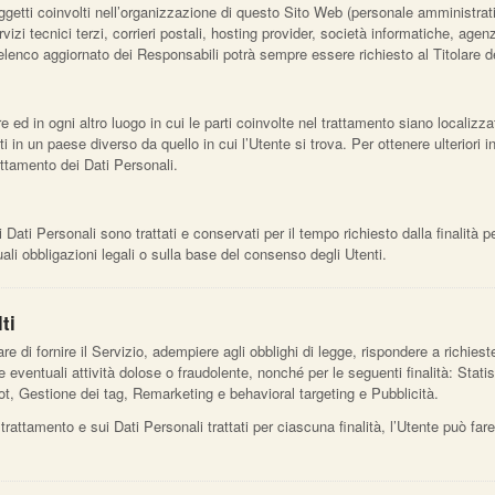
oggetti coinvolti nell’organizzazione di questo Sito Web (personale amministrat
rvizi tecnici terzi, corrieri postali, hosting provider, società informatiche, a
’elenco aggiornato dei Responsabili potrà sempre essere richiesto al Titolare d
e ed in ogni altro luogo in cui le parti coinvolte nel trattamento siano localizzat
ti in un paese diverso da quello in cui l’Utente si trova. Per ottenere ulteriori
rattamento dei Dati Personali.
ti Personali sono trattati e conservati per il tempo richiesto dalla finalità p
li obbligazioni legali o sulla base del consenso degli Utenti.
ti
re di fornire il Servizio, adempiere agli obblighi di legge, rispondere a richieste 
uare eventuali attività dolose o fraudolente, nonché per le seguenti finalità: Sta
t, Gestione dei tag, Remarketing e behavioral targeting e Pubblicità.
 trattamento e sui Dati Personali trattati per ciascuna finalità, l’Utente può far