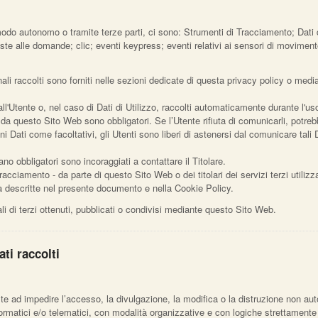
 modo autonomo o tramite terze parti, ci sono: Strumenti di Tracciamento; Dati
sposte alle domande; clic; eventi keypress; eventi relativi ai sensori di movime
li raccolti sono forniti nelle sezioni dedicate di questa privacy policy o median
ll'Utente o, nel caso di Dati di Utilizzo, raccolti automaticamente durante l'u
i da questo Sito Web sono obbligatori. Se l’Utente rifiuta di comunicarli, potre
ni Dati come facoltativi, gli Utenti sono liberi di astenersi dal comunicare ta
no obbligatori sono incoraggiati a contattare il Titolare.
tracciamento - da parte di questo Sito Web o dei titolari dei servizi terzi utilizza
alità descritte nel presente documento e nella Cookie Policy.
i di terzi ottenuti, pubblicati o condivisi mediante questo Sito Web.
ti raccolti
lte ad impedire l’accesso, la divulgazione, la modifica o la distruzione non aut
rmatici e/o telematici, con modalità organizzative e con logiche strettamente cor